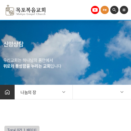
신앙상담
우리교회는 하나님의 품안에서
위로와 풍성함을 누리는 교회
입니다
나눔의 장
중보기도요청
좋은글나눔
교회소개
자유게시판
말씀과찬양
성경통독
미디어
Total 0건
1 페이지