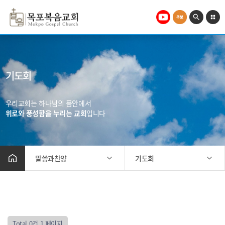
기도회
우리교회는 하나님의 품안에서
위로와 풍성함을 누리는 교회
입니다
말씀과찬양
기도회
교회소개
주일예배
말씀과찬양
오후예배
미디어
수요예배
Total 0건
1 페이지